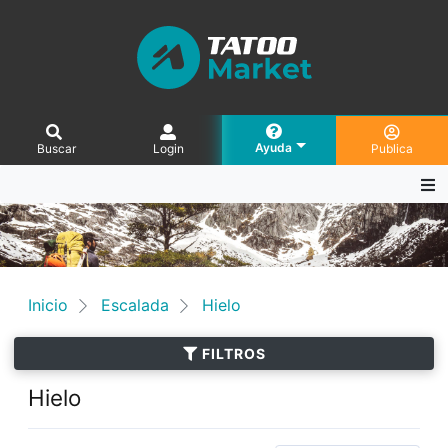
Ayuda
Buscar
Login
Publica
Inicio
Escalada
Hielo
FILTROS
Hielo