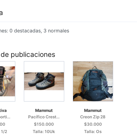
a
nes: 0 destacadas, 3 normales
 de publicaciones
tiva
Mammut
Mammut
Bota La Sportiva Trango Tech Gtx
Pacífico Crest Gtx
Creon Zip 28
000
$150.000
$30.000
 1/2
Talla: 10Uk
Talla: Os