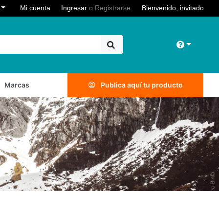
Toggle Dropdown
e
Mi cuenta
Ingresar
o
Registrarse
Bienvenido, invitado
Toggle 
Marcas
Publica aquí tu producto