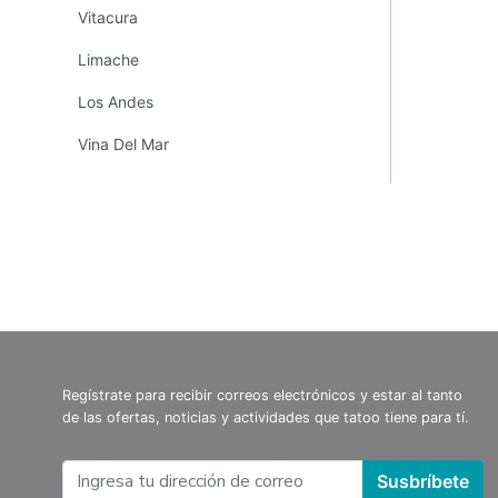
Vitacura
Limache
Los Andes
Vina Del Mar
Regístrate para recibir correos electrónicos y estar al tanto
de las ofertas, noticias y actividades que tatoo tiene para tí.
Susbríbete