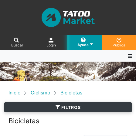
Ayuda
Buscar
Login
Publica
Inicio
Ciclismo
Bicicletas
FILTROS
Bicicletas