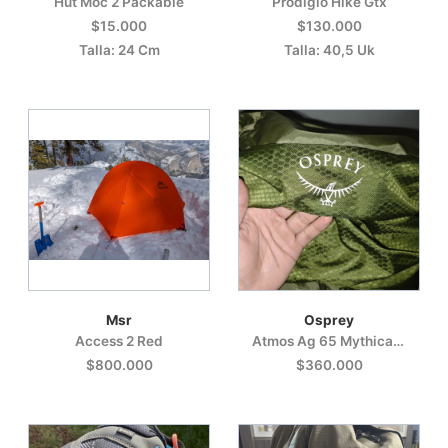
Hut Moc 2 Packable
Prodigio Hike Gtx
$15.000
$130.000
Talla: 24 Cm
Talla: 40,5 Uk
Msr
Osprey
Access 2 Red
Atmos Ag 65 Mythical Green
$800.000
$360.000