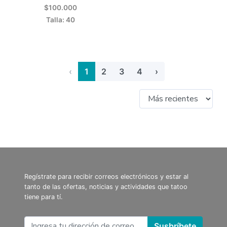
$100.000
Talla: 40
‹
1
2
3
4
›
Regístrate para recibir correos electrónicos y estar al
tanto de las ofertas, noticias y actividades que tatoo
tiene para tí.
Susbríbete