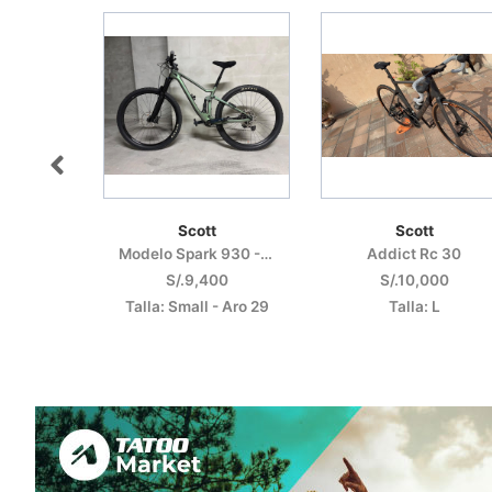
a
Scott
Scott
Zapatillas De Aproximación
Modelo Spark 930 - 2021
Addict Rc 30
0
S/.9,400
S/.10,000
 1/2
Talla: Small - Aro 29
Talla: L