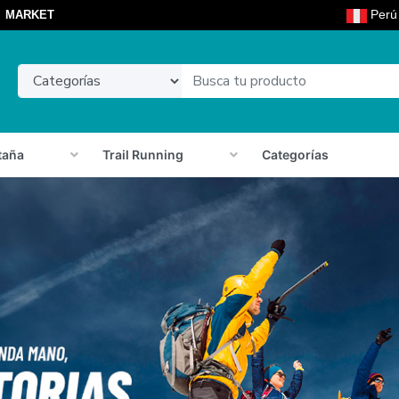
Per
MARKET
taña
Trail Running
Categorías