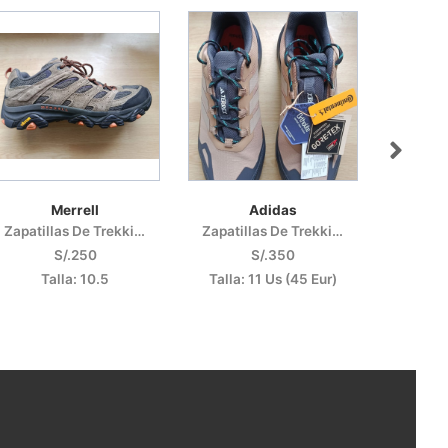
Merrell
Adidas
Zapatillas De Trekking
Zapatillas De Trekking
Sca
S/.250
S/.350
Talla: 10.5
Talla: 11 Us (45 Eur)