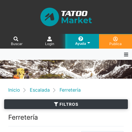
Ayuda
Buscar
Login
Publica
Inicio
Escalada
Ferretería
FILTROS
Ferretería