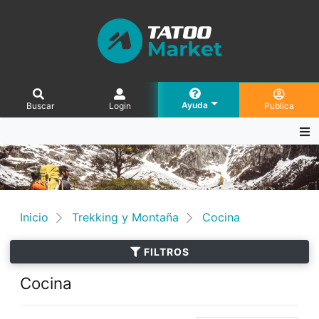
Ayuda
Buscar
Login
Publica
Inicio
Trekking y Montaña
Cocina
FILTROS
Cocina