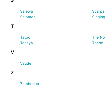
S
Salewa
Scarpa
Salomon
Singin
T
Tatoo
The No
Tenaya
Therm-
V
Vaude
Z
Zamberlan