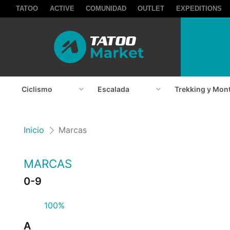
TATOO
ACTIVE
COMUNIDAD
OUTLET
EXPEDITIONS
Ciclismo
Escalada
Trekking y Mon
Inicio
Marcas
MARCAS
0-9
100%
A