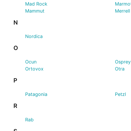
Mad Rock
Marmo
Mammut
Merrell
N
Nordica
O
Ocun
Osprey
Ortovox
Otra
P
Patagonia
Petzl
R
Rab