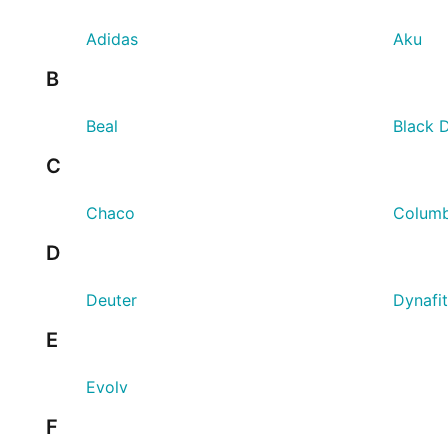
Adidas
Aku
B
Beal
Black 
C
Chaco
Columb
D
Deuter
Dynafit
E
Evolv
F