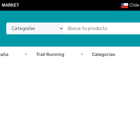
Chil
MARKET
taña
Trail Running
Categorías