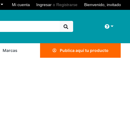
Toggle Dropdown
e
Mi cuenta
Ingresar
o
Registrarse
Bienvenido, invitado
Toggle 
Marcas
Publica aquí tu producto