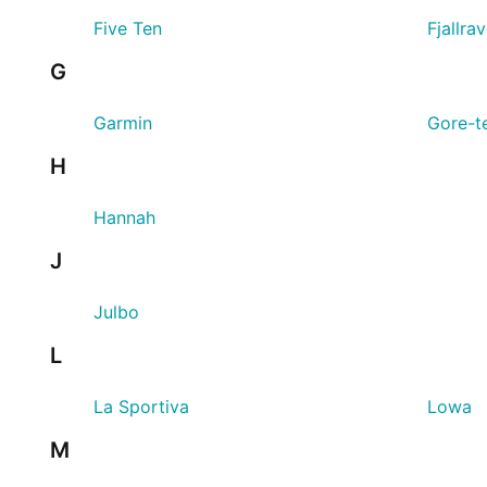
Five Ten
Fjallra
G
Garmin
Gore-t
H
Hannah
J
Julbo
L
La Sportiva
Lowa
M