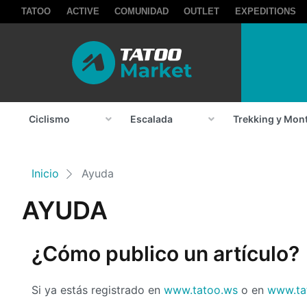
TATOO
ACTIVE
COMUNIDAD
OUTLET
EXPEDITIONS
Ciclismo
Escalada
Trekking y Mon
Inicio
Ayuda
AYUDA
¿Cómo publico un artículo?
Si ya estás registrado en
www.tatoo.ws
o en
www.ta