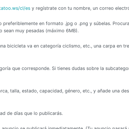
tatoo.ws/cl/es
y regístrate con tu nombre, un correo electr
ulo preferiblemente en formato .jpg o .png y súbelas. Procu
 no sean muy pesadas (máximo 6MB).
una bicicleta va en categoría ciclismo, etc., una carpa en t
oría que corresponde. Si tienes dudas sobre la subcategor
arca, talla, estado, capacidad, género, etc., y añade una d
ad de días que lo publicarás.
 Tu anuncio se publicará inmediatamente. (Tu anuncio pasará