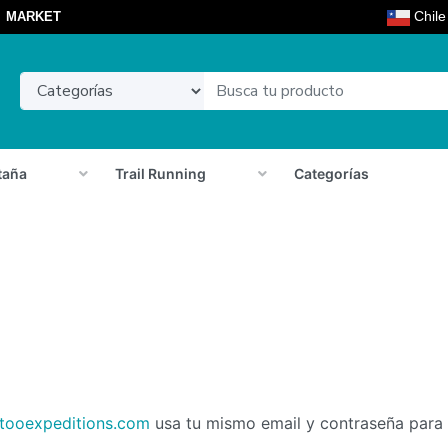
Chil
MARKET
taña
Trail Running
Categorías
tooexpeditions.com
usa tu mismo email y contraseña para 