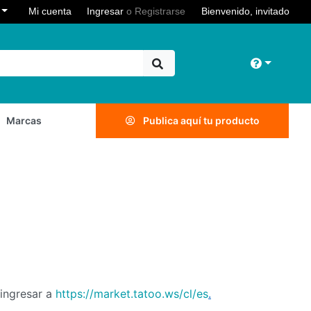
Toggle Dropdown
e
Mi cuenta
Ingresar
o
Registrarse
Bienvenido, invitado
Toggle 
Marcas
Publica aquí tu producto
ingresar a
https://market.tatoo.ws/cl/es
.