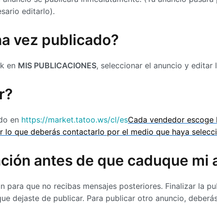
ario editarlo).
na vez publicado?
ck en
MIS PUBLICACIONES
, seleccionar el anuncio y editar 
r?
ado en
https://market.tatoo.ws/cl/es
Cada vendedor escoge l
r lo que deberás contactarlo por el medio que haya selecci
cación antes de que caduque mi
ión para que no recibas mensajes posteriores. Finalizar la p
que dejaste de publicar. Para publicar otro anuncio, deber