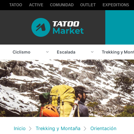
TATOO
ACTIVE
COMUNIDAD
OUTLET
EXPEDITIONS
Ciclismo
Escalada
Trekking y Mon
Inicio
Trekking y Montaña
Orientación