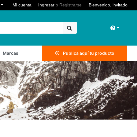
Toggle Dropdown
r
Mi cuenta
Ingresar
o
Registrarse
Bienvenido, invitado
Toggle 
Marcas
Publica aquí tu producto