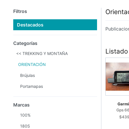
Orienta
Filtros
Destacados
Publicacio
Categorías
Listado
<< TREKKING Y MONTAÑA
ORIENTACIÓN
Brújulas
Portamapas
Garmi
Marcas
Gps 6
100%
$43
180S