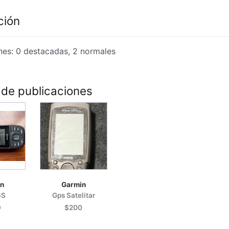
ción
nes: 0 destacadas, 2 normales
 de publicaciones
n
Garmin
6S
Gps Satelitar
9
$200