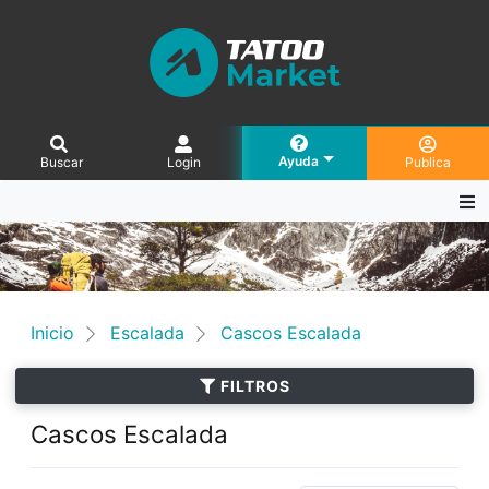
Ayuda
Buscar
Login
Publica
Inicio
Escalada
Cascos Escalada
FILTROS
Cascos Escalada