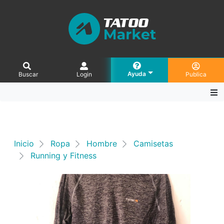
Ayuda
Buscar
Login
Publica
Inicio
Ropa
Hombre
Camisetas
Running y Fitness