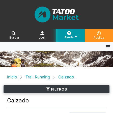
Ayuda
Buscar
Login
Publica
Inicio
Trail Running
Calzado
FILTROS
Calzado