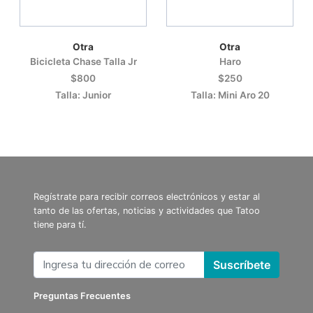
Otra
Otra
Bicicleta Chase Talla Jr
Haro
$800
$250
Talla: Junior
Talla: Mini Aro 20
Regístrate para recibir correos electrónicos y estar al
tanto de las ofertas, noticias y actividades que Tatoo
tiene para tí.
Suscríbete
Preguntas Frecuentes