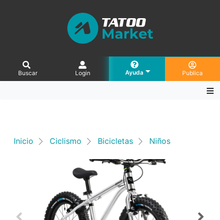
Ayuda
Buscar
Login
Publica
Inicio
Ciclismo
Bicicletas
Niños