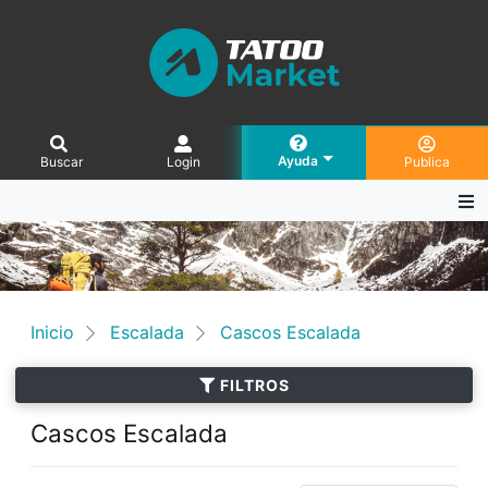
Ayuda
Buscar
Login
Publica
Inicio
Escalada
Cascos Escalada
FILTROS
Cascos Escalada